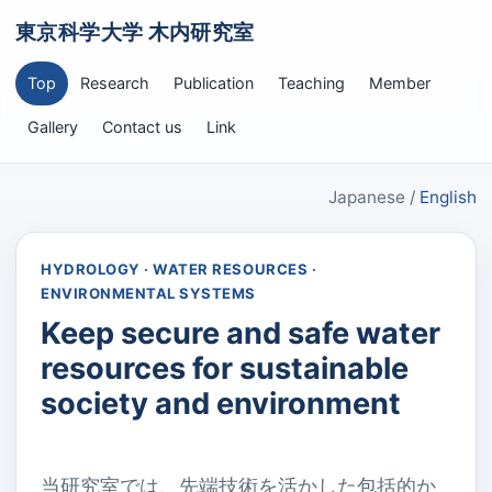
東京科学大学 木内研究室
Top
Research
Publication
Teaching
Member
Gallery
Contact us
Link
Japanese /
English
HYDROLOGY · WATER RESOURCES ·
ENVIRONMENTAL SYSTEMS
Keep secure and safe water
resources for sustainable
society and environment
当研究室では、先端技術を活かした包括的か